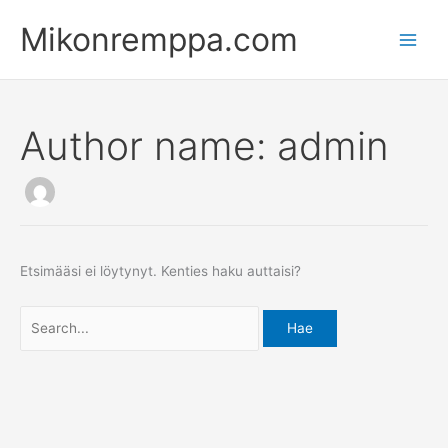
Siirry
Search
Main
Mikonremppa.com
sisältöön
for:
Men
Author name: admin
Etsimääsi ei löytynyt. Kenties haku auttaisi?