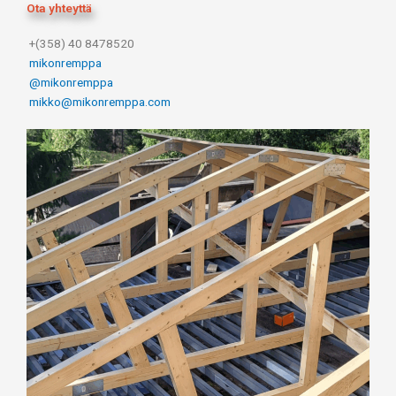
Ota yhteyttä
+(358) 40 8478520
mikonremppa
@mikonremppa
mikko@mikonremppa.com