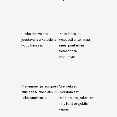
Renkaiden vaihto
Pihan laitto, oli
joustavalla aikataululla
kyseessä sitten maa-
kotipihassasi.
aines, puutarhan
elementit tai
istutustyöt.
Pienempien ja isompien
Asennukset,
alueiden nurmenleikkuu
uudistamiset,
sekä lumen linkous.
restauroinnit, rakenteet,
mitä ikinä projektisi
kaipaa.