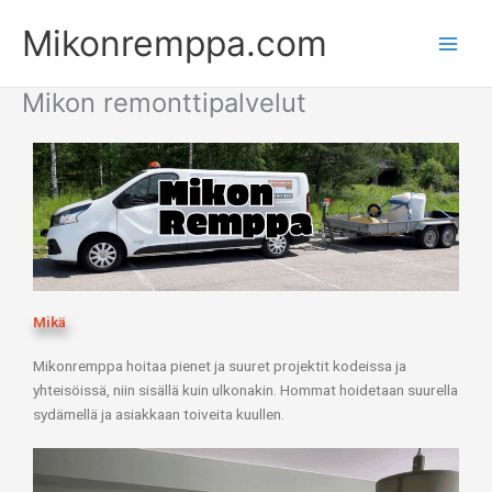
Siirry
Main
Mikonremppa.com
sisältöön
Men
Mikon remonttipalvelut
Mikä
Mikonremppa hoitaa pienet ja suuret projektit kodeissa ja
yhteisöissä, niin sisällä kuin ulkonakin. Hommat hoidetaan suurella
sydämellä ja asiakkaan toiveita kuullen.