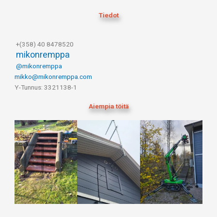
Tiedot
+(358) 40 8478520
mikonremppa
@mikonremppa
mikko@mikonremppa.com
Y-Tunnus: 3321138-1
Aiempia töitä